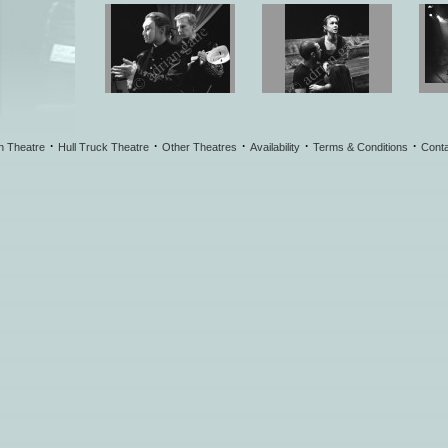
·
·
·
·
·
h Theatre
Hull Truck Theatre
Other Theatres
Availability
Terms & Conditions
Conta
98 Macbeth
98 Macbeth
ht 1051-9
ht 1051-19
98 Macbeth
98 Macbeth
ht 1052-7
ht 1052-10