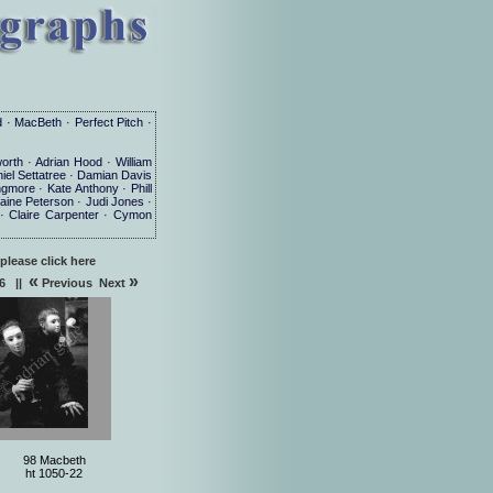
d · MacBeth · Perfect Pitch ·
rth · Adrian Hood · William
niel Settatree · Damian Davis
gmore · Kate Anthony · Phill
aine Peterson · Judi Jones ·
· Claire Carpenter · Cymon
 please click here
«
»
6
||
Previous
Next
98 Macbeth
ht 1050-22